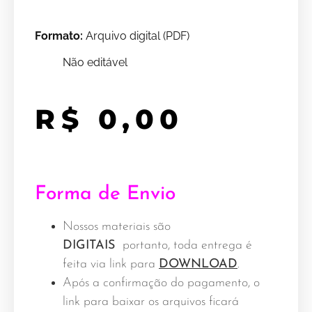
Formato:
Arquivo digital (PDF)
Não editável
R$
0,00
Forma de Envio
Nossos materiais são
DIGITAIS
portanto, toda entrega é
feita via link para
DOWNLOAD
.
Após a confirmação do pagamento, o
link para baixar os arquivos ficará